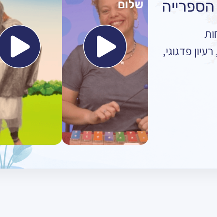
שלום
ות
עיון פדגוגי,