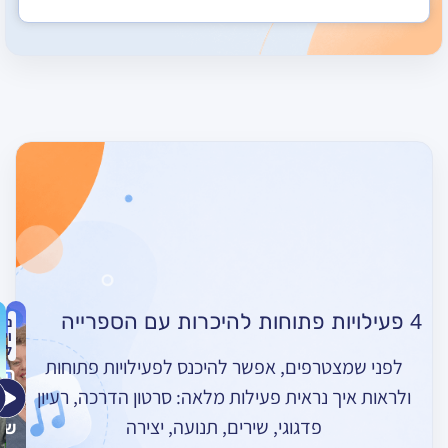
נורית
מירי
נעמי
ורד
וייס
כץ
בוסי
כרמל
לוי
נקאש
יום
האזנה
טרפים, אפשר להיכנס לפעילויות פתוחות
פיל
החיות
חדש
מודרכת
ך נראית פעילות מלאה: סרטון הדרכה, רעיון
אומרות
רוקד
–
פדגוגי, שירים, תנועה, יצירה
שלום
חורף