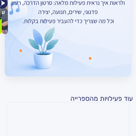
ך נראית פעילות מלאה: סרטון הדרכה, רעיון
אומרות
רוקד
–
פדגוגי, שירים, תנועה, יצירה
שלום
חורף
מה שצריך כדי להעביר פעילות בקלות.
ות מהספרייה