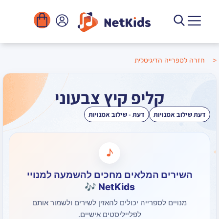
הדיגיטלית
קליפ קיץ צבעוני
ויות
דעת - שילוב אמנויות
♪
ם המלאים מחכים להשמעה למנויי
NetKids 🎶
 לספרייה יכולים להאזין לשירים ולשמור אותם
לפלייליסטים אישיים.