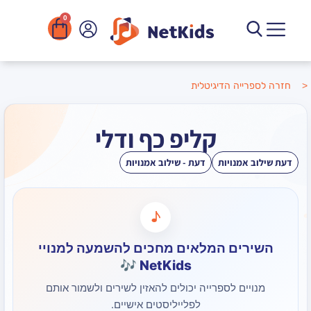
0
הדיגיטלית
קליפ כף ודלי
ויות
דעת - שילוב אמנויות
♪
ם המלאים מחכים להשמעה למנויי
NetKids 🎶
 לספרייה יכולים להאזין לשירים ולשמור אותם
לפלייליסטים אישיים.