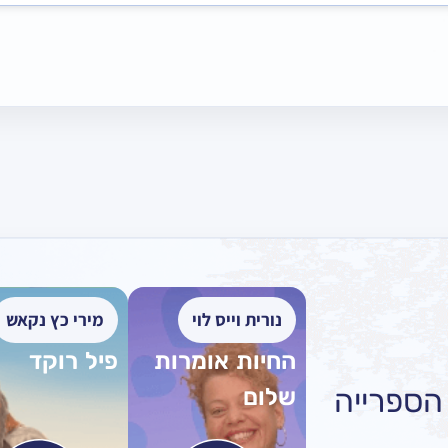
נורית וייס לוי
מירי כץ נקאש
החיות אומרות
פיל רוקד
שלום