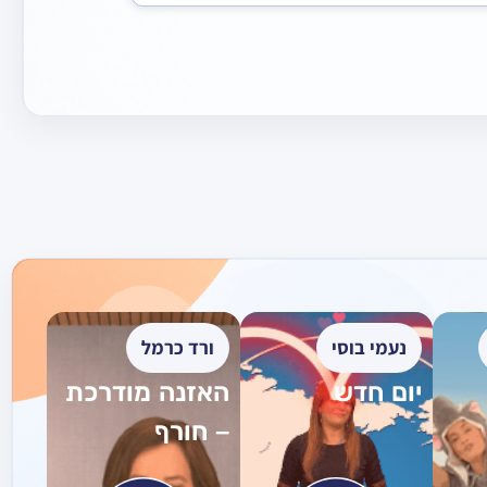
נעמי בוסי
ורד כרמל
יום חדש
האזנה מודרכת
– חורף