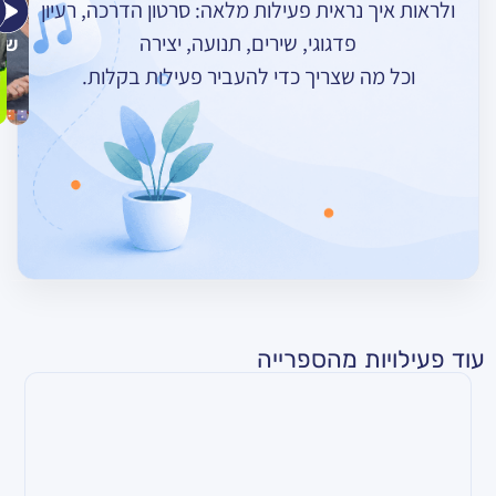
ך נראית פעילות מלאה: סרטון הדרכה, רעיון
אומרות
רוקד
–
פדגוגי, שירים, תנועה, יצירה
שלום
חורף
מה שצריך כדי להעביר פעילות בקלות.
ות מהספרייה