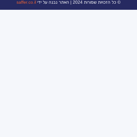
ת 2024 | האתר נבנה על ידי
saffer.co.il