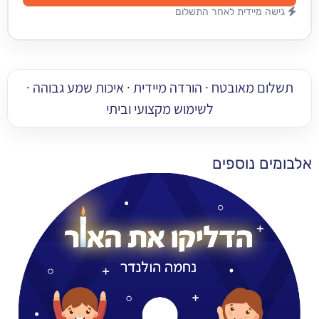
מיידית לאחר התשלום
 מאובטח · הורדה מיידית · איכות שמע גבוהה ·
לשימוש מקצועי וביתי
 נוספים