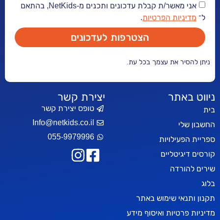
אני מאשר/ת קבלת עדכונים ותכנים מ-NetKids, בהתאם
יות הפרטיות
.
הצטרפות לעדכונים
ר את עצמך בכל עת.
אתר
יצירת קשר
טופס יצירת קשר
Info@netkids.co.il
י
055-9979996
עילויות
יטליים
רדה
אי שימוש באתר
טיות ואיסוף מידע