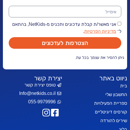
אני מאשר/ת קבלת עדכונים ותכנים מ-NetKids, בהתאם
יות הפרטיות
.
הצטרפות לעדכונים
ר את עצמך בכל עת.
אתר
יצירת קשר
טופס יצירת קשר
Info@netkids.co.il
י
055-9979996
עילויות
יטליים
רדה