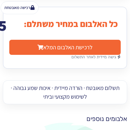
רכישה מאובטחת
15
האלבום במחיר משתלם:
₪
לרכישת האלבום המלא
מיידית לאחר התשלום
 מאובטח · הורדה מיידית · איכות שמע גבוהה ·
לשימוש מקצועי וביתי
 נוספים