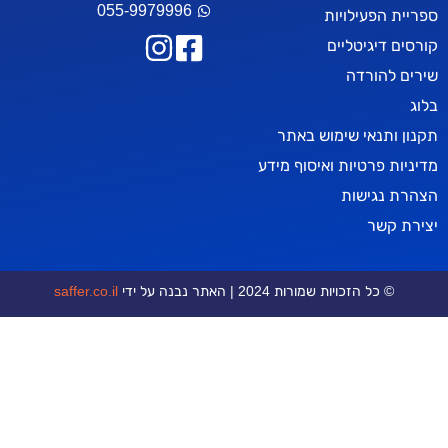
055-9979996
עילויות
יטליים
רדה
אי שימוש באתר
טיות ואיסוף מידע
ישות
ר
כויות שמורות 2024 | האתר נבנה על ידי
saffer.co.il