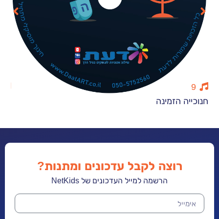
12
 הזמינה
סתיו ויום הול
רוצה לקבל עדכונים ומתנות?
הרשמה למייל העדכונים של NetKids