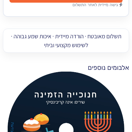
מיידית לאחר התשלום
 מאובטח · הורדה מיידית · איכות שמע גבוהה ·
לשימוש מקצועי וביתי
 נוספים