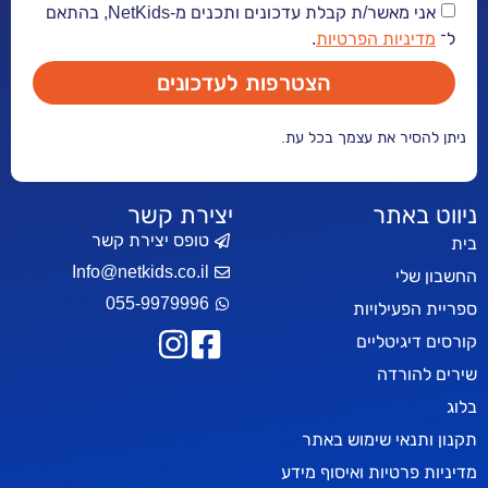
אני מאשר/ת קבלת עדכונים ותכנים מ-NetKids, בהתאם
יות הפרטיות
.
הצטרפות לעדכונים
ר את עצמך בכל עת.
אתר
יצירת קשר
טופס יצירת קשר
Info@netkids.co.il
י
055-9979996
עילויות
יטליים
רדה
אי שימוש באתר
טיות ואיסוף מידע